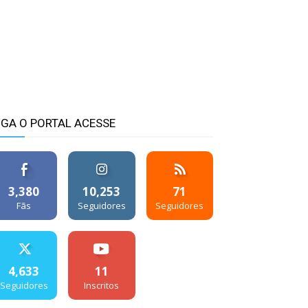
IGA O PORTAL ACESSE
3,380
10,253
71
Fãs
Seguidores
Seguidores
4,633
11
Seguidores
Inscritos