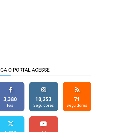
IGA O PORTAL ACESSE
3,380
10,253
71
Fãs
Seguidores
Seguidores