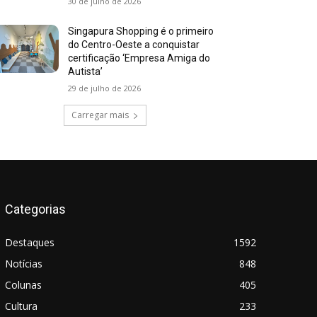
30 de julho de 2026
Singapura Shopping é o primeiro
do Centro-Oeste a conquistar
certificação ‘Empresa Amiga do
Autista’
29 de julho de 2026
Carregar mais
Categorias
Destaques
1592
Notícias
848
Colunas
405
Cultura
233