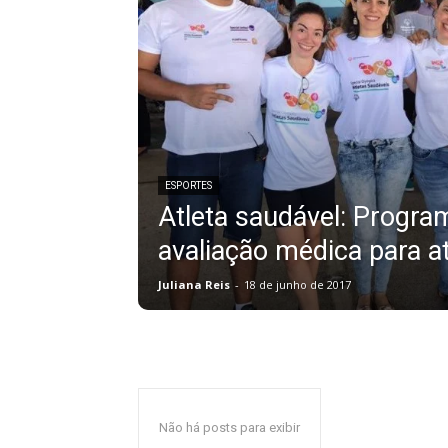
ESPORTES
Atleta saudável: Progra
avaliação médica para at
Juliana Reis
-
18 de junho de 2017
Não há posts para exibir