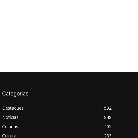
Categorias
Destaques
1592
Notícias
848
Colunas
405
Cultura
233