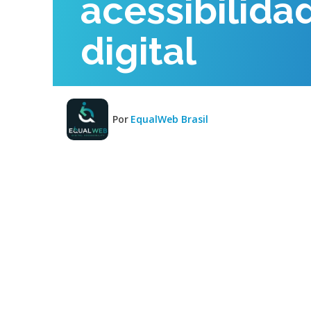
acessibilida
digital
Por
EqualWeb Brasil