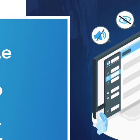
ue
o
r