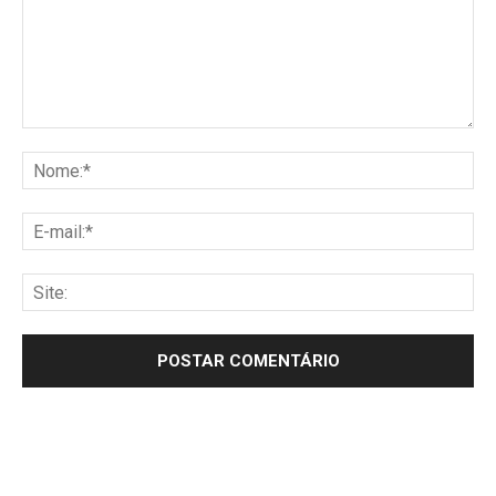
Comentário:
No
E-
mai
Sit