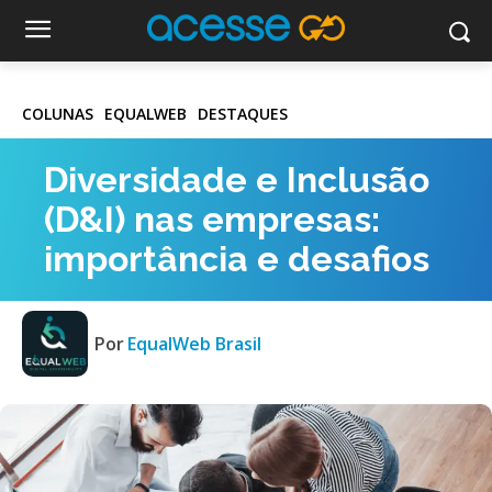
COLUNAS
EQUALWEB
DESTAQUES
Diversidade e Inclusão
(D&I) nas empresas:
importância e desafios
Por
EqualWeb Brasil