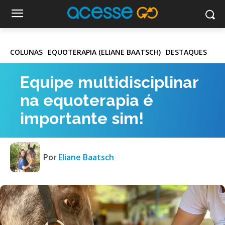
COLUNAS
EQUOTERAPIA (ELIANE BAATSCH)
DESTAQUES
Equipe multidisciplinar
na equoterapia é
importante sim!
Por
Eliane Baatsch