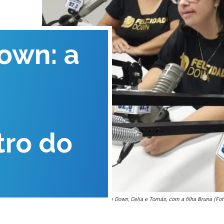
own: a
ro do
Os fundadores do Felicidade Down, Celia e Tomás, com a filha Bruna (Fot