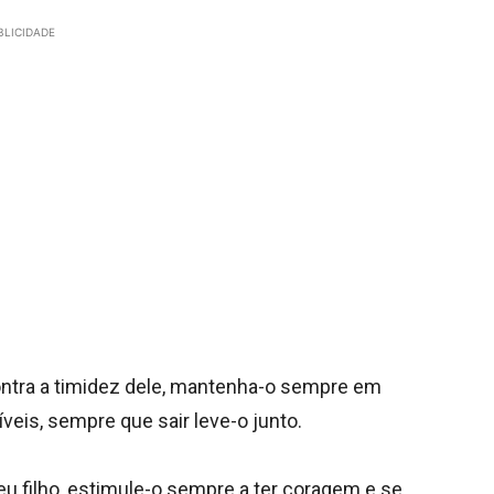
BLICIDADE
contra a timidez dele, mantenha-o sempre em
eis, sempre que sair leve-o junto.
u filho, estimule-o sempre a ter coragem e se