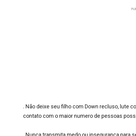
PU
. Não deixe seu filho com Down recluso, lute 
contato com o maior numero de pessoas possív
. Nunca transmita medo ou insegurança para se