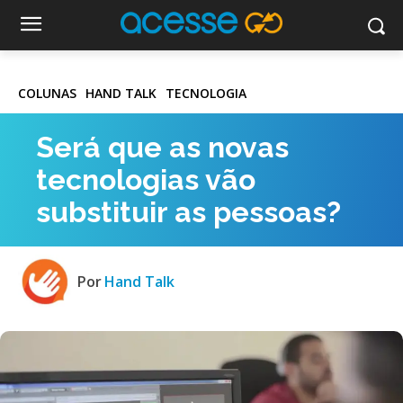
COLUNAS
HAND TALK
TECNOLOGIA
Será que as novas
tecnologias vão
substituir as pessoas?
Por
Hand Talk