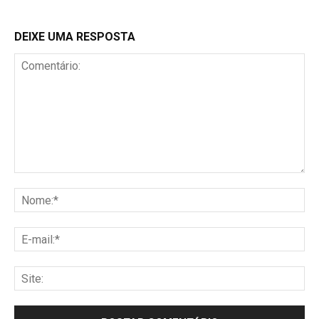
DEIXE UMA RESPOSTA
Comentário:
No
E-
mai
Sit