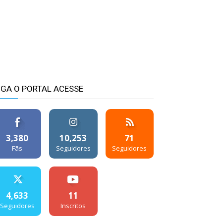
IGA O PORTAL ACESSE
3,380
10,253
71
Fãs
Seguidores
Seguidores
4,633
11
Seguidores
Inscritos