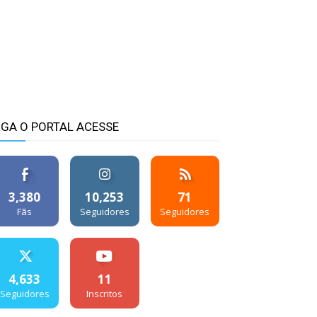
IGA O PORTAL ACESSE
3,380
10,253
71
Fãs
Seguidores
Seguidores
4,633
11
Seguidores
Inscritos