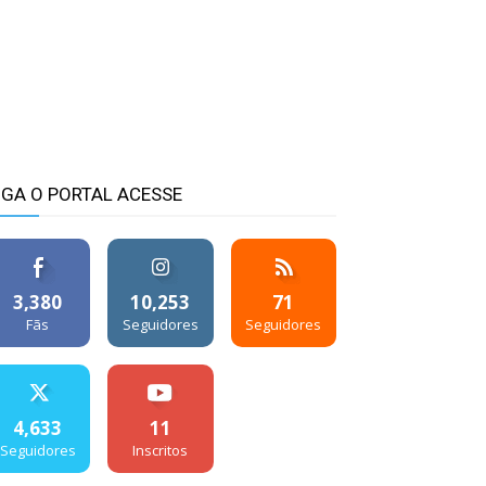
IGA O PORTAL ACESSE
3,380
10,253
71
Fãs
Seguidores
Seguidores
4,633
11
Seguidores
Inscritos