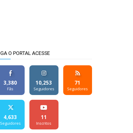
IGA O PORTAL ACESSE
3,380
10,253
71
Fãs
Seguidores
Seguidores
4,633
11
Seguidores
Inscritos