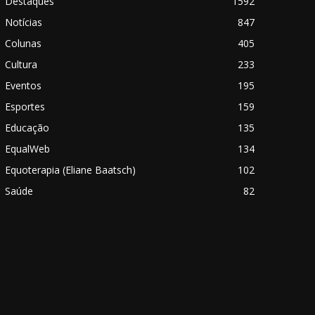
Destaques
1592
Notícias
847
Colunas
405
Cultura
233
Eventos
195
Esportes
159
Educação
135
EqualWeb
134
Equoterapia (Eliane Baatsch)
102
Saúde
82