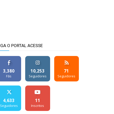
IGA O PORTAL ACESSE
3,380
10,253
71
Fãs
Seguidores
Seguidores
4,633
11
Seguidores
Inscritos