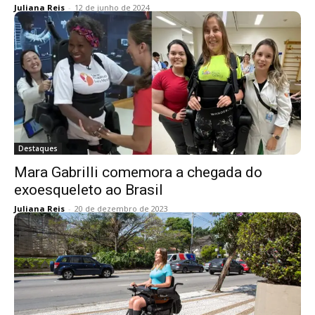
Juliana Reis
-
12 de junho de 2024
Destaques
Mara Gabrilli comemora a chegada do
exoesqueleto ao Brasil
Juliana Reis
-
20 de dezembro de 2023