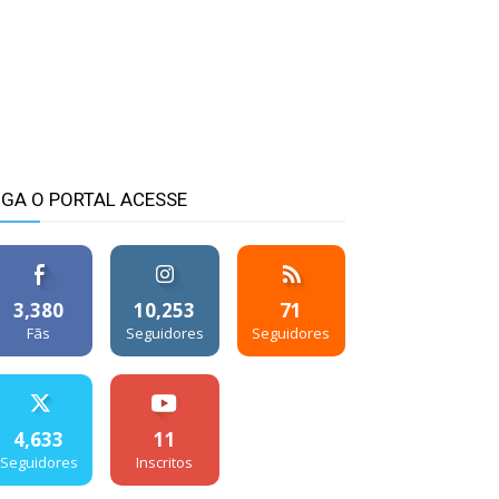
IGA O PORTAL ACESSE
3,380
10,253
71
Fãs
Seguidores
Seguidores
4,633
11
Seguidores
Inscritos