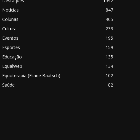
Destaques
1592
Notícias
847
Colunas
405
Cultura
233
Eventos
195
Esportes
159
Educação
135
EqualWeb
134
Equoterapia (Eliane Baatsch)
102
Saúde
82