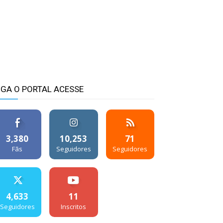
IGA O PORTAL ACESSE
3,380
10,253
71
Fãs
Seguidores
Seguidores
4,633
11
Seguidores
Inscritos