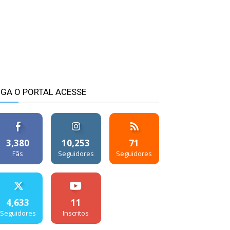
IGA O PORTAL ACESSE
3,380
10,253
71
Fãs
Seguidores
Seguidores
4,633
11
Seguidores
Inscritos