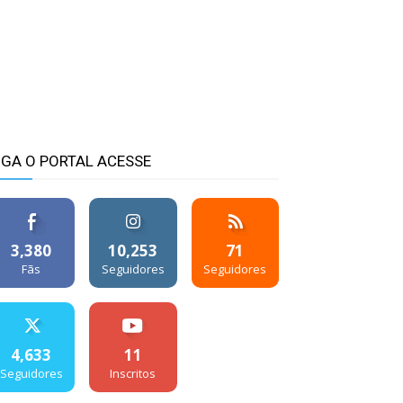
IGA O PORTAL ACESSE
3,380
10,253
71
Fãs
Seguidores
Seguidores
4,633
11
Seguidores
Inscritos