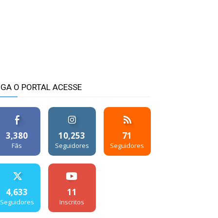
IGA O PORTAL ACESSE
3,380
10,253
71
Fãs
Seguidores
Seguidores
4,633
11
Seguidores
Inscritos