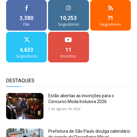
3,380
10,253
71
Fãs
Seguidores
Seguidores
4,633
11
Seguidores
Inscritos
DESTAQUES
Estão abertas as inscrições para o
Concurso Moda Inclusiva 2026
3 de agosto de 2026
Prefeitura de São Paulo divulga calendário
de agosto da Paraoficina Móvel