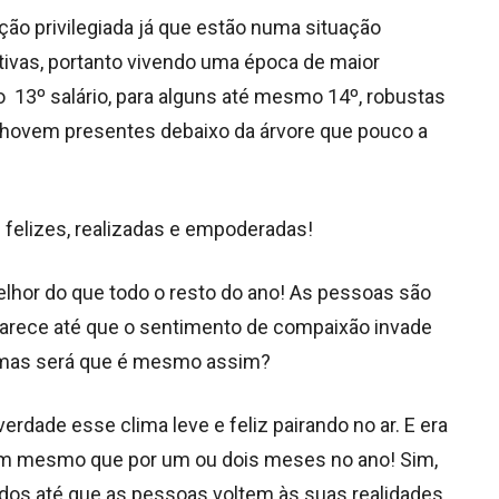
o privilegiada já que estão numa situação
ivas, portanto vivendo uma época de maior
13º salário, para alguns até mesmo 14º, robustas
chovem presentes debaixo da árvore que pouco a
 felizes, realizadas e empoderadas!
hor do que todo o resto do ano! As pessoas são
 parece até que o sentimento de compaixão invade
, mas será que é mesmo assim?
rdade esse clima leve e feliz pairando no ar. E era
rem mesmo que por um ou dois meses no ano! Sim,
dos até que as pessoas voltem às suas realidades