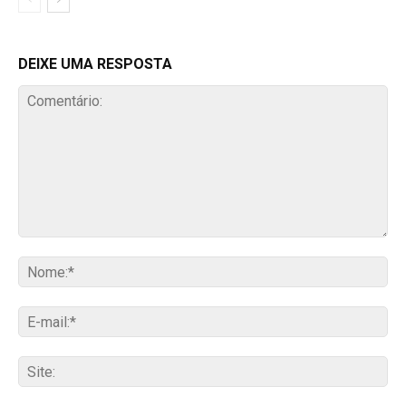
DEIXE UMA RESPOSTA
Comentário:
No
E-
mai
Sit