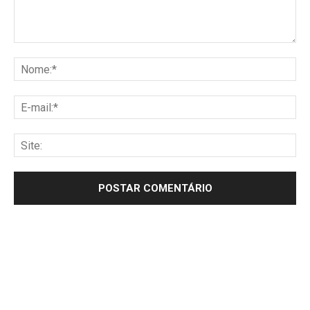
Comentário:
No
E-
mai
Sit