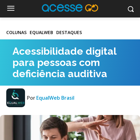
COLUNAS
EQUALWEB
DESTAQUES
Acessibilidade digital
para pessoas com
deficiência auditiva
Por
EqualWeb Brasil