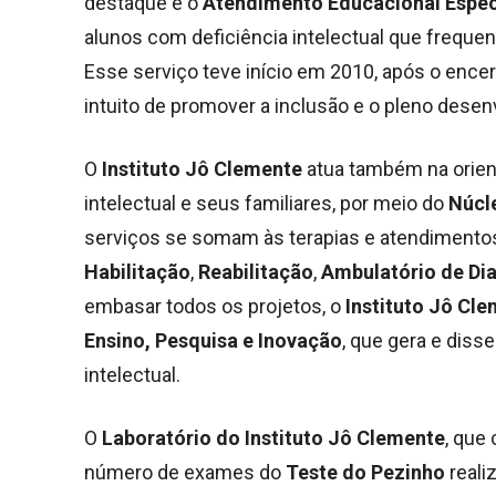
destaque é o
Atendimento Educacional Espec
alunos com deficiência intelectual que frequen
Esse serviço teve início em 2010, após o ence
intuito de promover a inclusão e o pleno dese
O
Instituto Jô Clemente
atua também na orien
intelectual e seus familiares, por meio do
Núcle
serviços se somam às terapias e atendimentos
Habilitação
,
Reabilitação
,
Ambulatório de Di
embasar todos os projetos, o
Instituto Jô Cl
Ensino, Pesquisa e Inovação
, que gera e dis
intelectual.
O
Laboratório do Instituto Jô Clemente
, que
número de exames do
Teste do Pezinho
reali