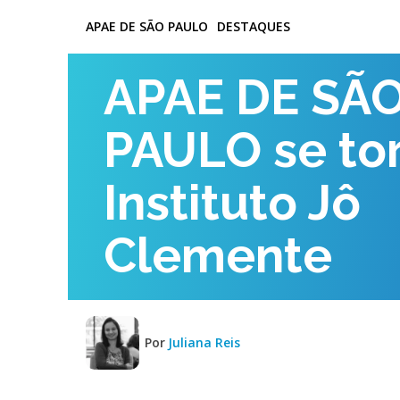
APAE DE SÃO PAULO
DESTAQUES
APAE DE SÃ
PAULO se to
Instituto Jô
Clemente
Por
Juliana Reis