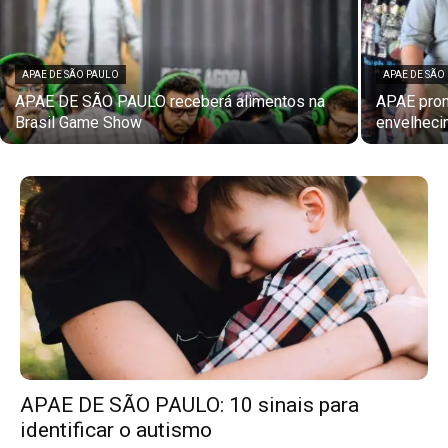
APAE DE SÃO PAULO
APAE DE SÃO
APAE DE SÃO PAULO receberá alimentos na
APAE prom
Brasil Game Show
envelheci
APAE DE SÃO PAULO: 10 sinais para
identificar o autismo