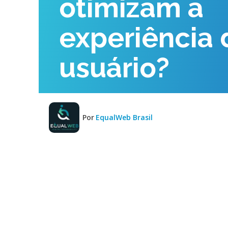
otimizam a
experiência 
usuário?
Por
EqualWeb Brasil