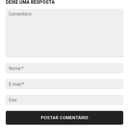
DEIXE UMA RESPOSTA
Comentário:
No
E-
mai
Sit