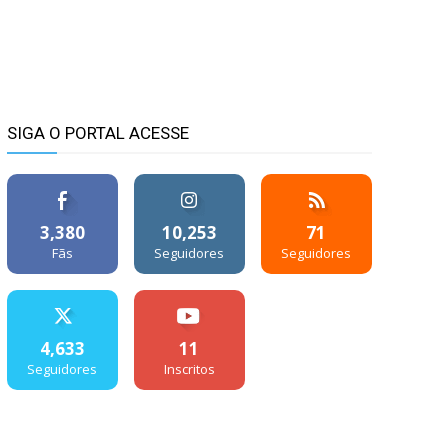
SIGA O PORTAL ACESSE
3,380
10,253
71
Fãs
Seguidores
Seguidores
4,633
11
Seguidores
Inscritos