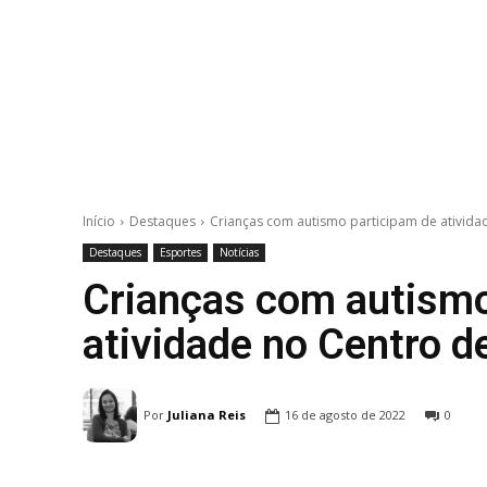
Início
Destaques
Crianças com autismo participam de ativida
Destaques
Esportes
Notícias
Crianças com autismo
atividade no Centro d
Por
Juliana Reis
16 de agosto de 2022
0