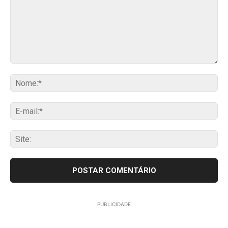
Comentário:
No
E-
mai
Sit
PUBLICIDADE