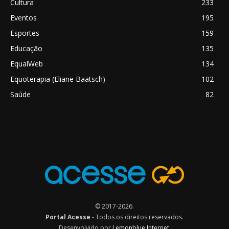
Cultura
233
Eventos
195
Esportes
159
Educação
135
EqualWeb
134
Equoterapia (Eliane Baatsch)
102
Saúde
82
© 2017-2026.
Portal Acesse
- Todos os direitos reservados.
Desenvolvido por
Lemonblue Internet
.