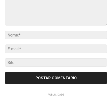
Comentário:
No
E-
mai
Sit
PUBLICIDADE