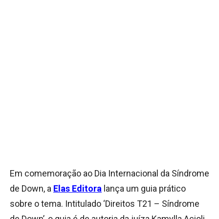
Em comemoração ao Dia Internacional da Síndrome
de Down, a
Elas Editora
lança um guia prático
sobre o tema. Intitulado ‘Direitos T21 – Síndrome
de Down’, o guia é de autoria da juíza Kamylla Acioli,