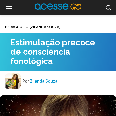
PEDAGÓGICO (ZILANDA SOUZA)
Estimulação precoce
de consciência
fonológica
Por
Zilanda Souza