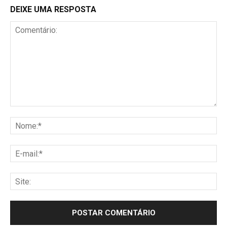
DEIXE UMA RESPOSTA
Comentário:
No
E-
mai
Sit