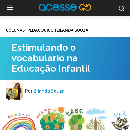
COLUNAS
PEDAGÓGICO (ZILANDA SOUZA)
Estimulando o
vocabulário na
Educação Infantil
Por
Zilanda Souza