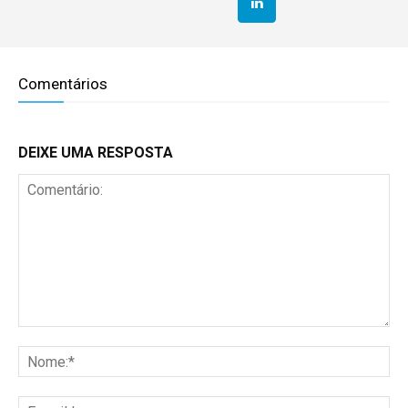
Comentários
DEIXE UMA RESPOSTA
Comentário:
No
E-