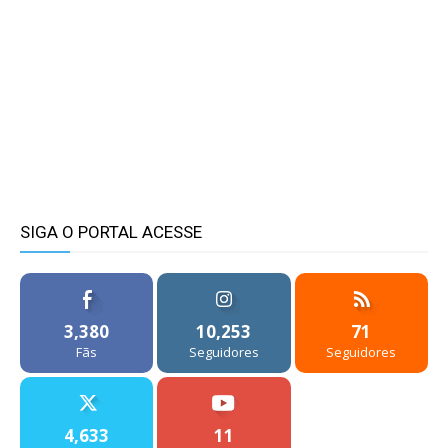
SIGA O PORTAL ACESSE
3,380
10,253
71
Fãs
Seguidores
Seguidores
4,633
11