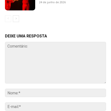
24 de junho de 2026
DEIXE UMA RESPOSTA
Comentário:
No
E-
mai