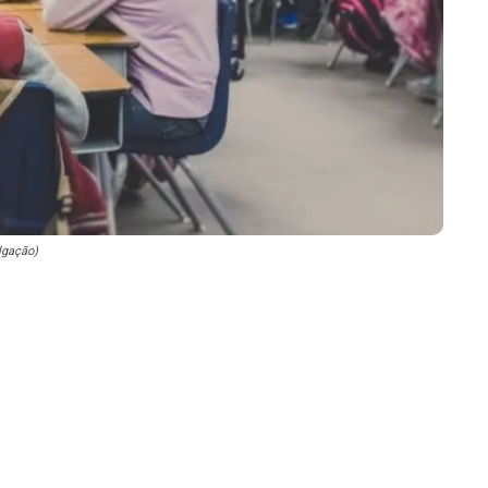
lgação)