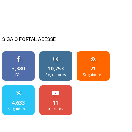
SIGA O PORTAL ACESSE
3,380
10,253
71
Fãs
Seguidores
Seguidores
4,633
11
Seguidores
Inscritos