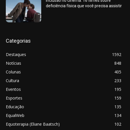
Inclusão no cinema: 16 filmes sobre
deficiência física que você precisa assistir
Categorias
Destaques
1592
Notícias
848
Colunas
405
Cultura
233
Eventos
195
Esportes
159
Educação
135
EqualWeb
134
Equoterapia (Eliane Baatsch)
102