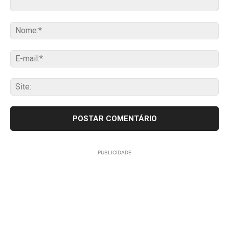
Comentário:
No
E-
mai
Sit
PUBLICIDADE