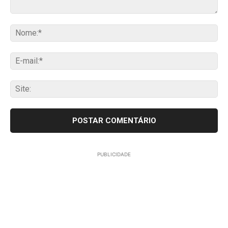
Comentário:
No
E-
mai
Sit
PUBLICIDADE