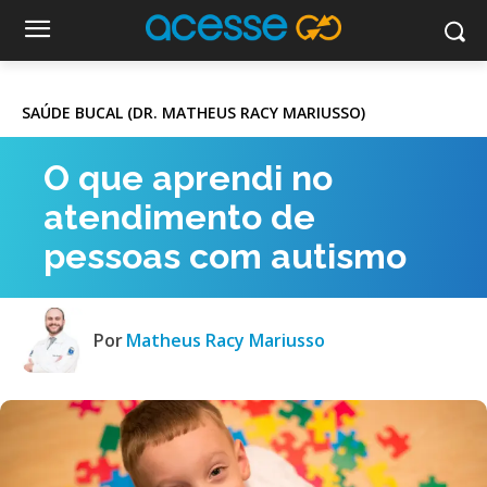
SAÚDE BUCAL (DR. MATHEUS RACY MARIUSSO)
O que aprendi no
atendimento de
pessoas com autismo
Por
Matheus Racy Mariusso