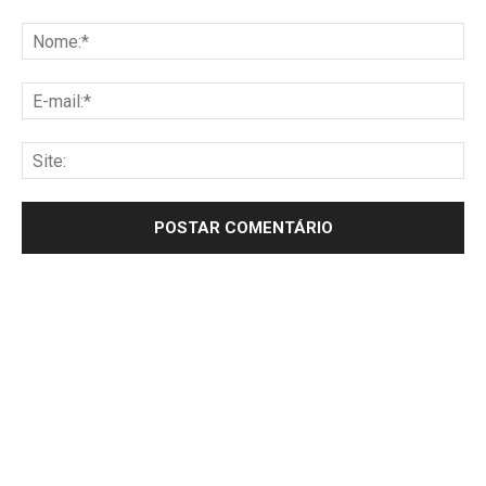
Comentário:
No
E-
mai
Sit