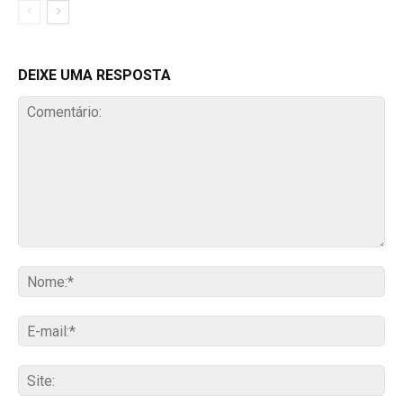
DEIXE UMA RESPOSTA
Comentário:
No
E-
mai
Sit