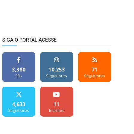
SIGA O PORTAL ACESSE
3,380
10,253
71
Fãs
Seguidores
Seguidores
4,633
11
Seguidores
Inscritos