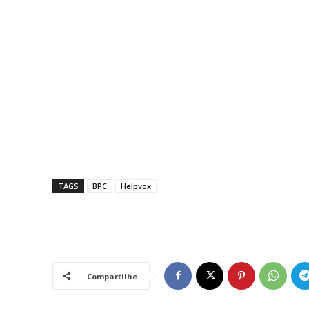
TAGS
BPC
Helpvox
Compartilhe