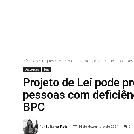
Início
Destaques
Projeto de Lei pode prejudicar idosos e pesso
Destaques
Leis
Projeto de Lei pode pr
pessoas com deficiênc
BPC
Por
Juliana Reis
14 de dezembro de 2024
0