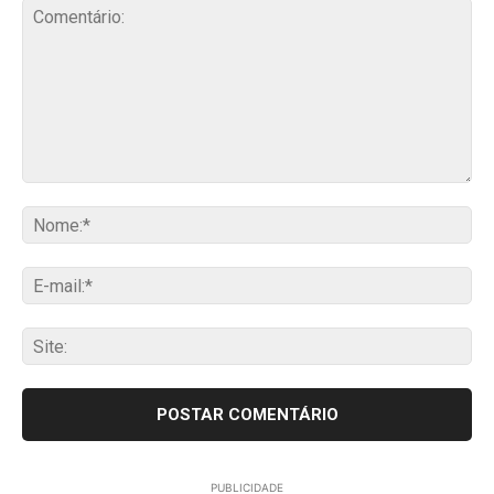
Comentário:
No
E-
mai
Sit
PUBLICIDADE