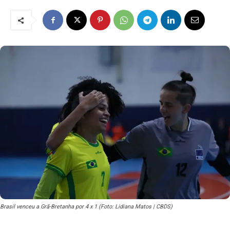
Brasil venceu a Grã-Bretanha por 4 x 1 (Foto: Lidiana Matos | CBDS)