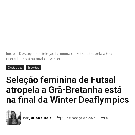
Início
Destaques
Seleção feminina de Futsal atropela a Grã-
Bretanha está na final da Winter...
Destaques
Esportes
Seleção feminina de Futsal
atropela a Grã-Bretanha está
na final da Winter Deaflympics
Por
Juliana Reis
10 de março de 2024
0