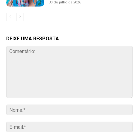
30 de julho de 2026
DEIXE UMA RESPOSTA
Comentário:
No
E-
mai