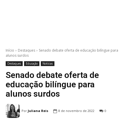
Início
Destaques
Senado debate oferta de educação bilíngue para
alunos surdos
Destaques
Educação
Notícias
Senado debate oferta de
educação bilíngue para
alunos surdos
Por
Juliana Reis
8 de novembro de 2022
0