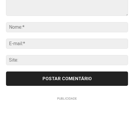
Comentário:
No
E-
mai
Sit
PUBLICIDADE