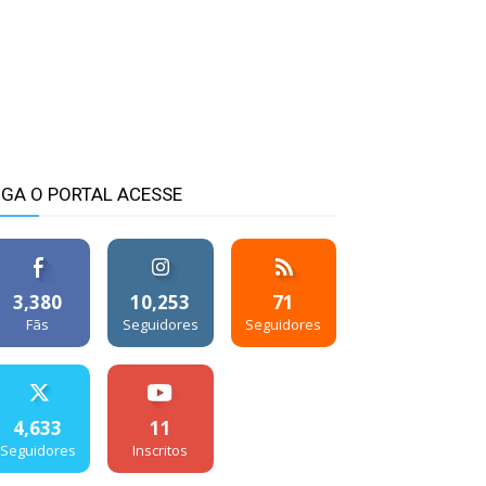
IGA O PORTAL ACESSE
3,380
10,253
71
Fãs
Seguidores
Seguidores
4,633
11
Seguidores
Inscritos