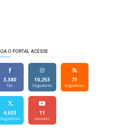
IGA O PORTAL ACESSE
3,380
10,253
71
Fãs
Seguidores
Seguidores
4,633
11
Seguidores
Inscritos