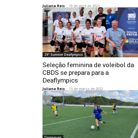
Juliana Reis
-
19 de abril de 2022
24ª Summer Deaflympics
Seleção feminina de voleibol da
CBDS se prepara para a
Deaflympics
Juliana Reis
-
15 de março de 2022
Destaques