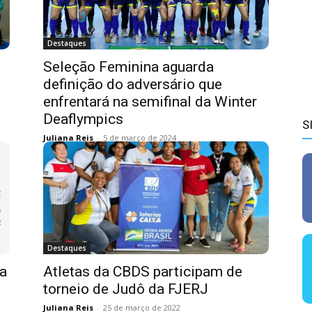
Destaques
Seleção Feminina aguarda
definição do adversário que
enfrentará na semifinal da Winter
Deaflympics
S
Juliana Reis
-
5 de março de 2024
Destaques
na
Atletas da CBDS participam de
torneio de Judô da FJERJ
Juliana Reis
-
25 de março de 2022