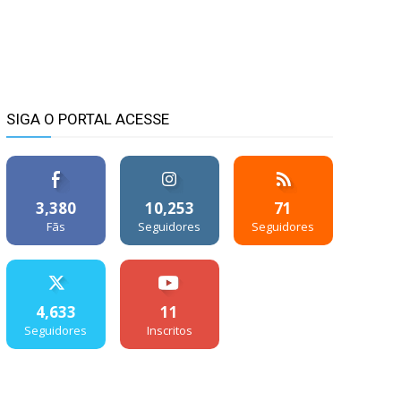
SIGA O PORTAL ACESSE
3,380
10,253
71
Fãs
Seguidores
Seguidores
4,633
11
Seguidores
Inscritos