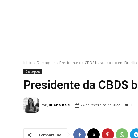
Início
Destaques
Presidente da CBDS busca apoio em Brasília
Destaques
Presidente da CBDS b
Por
Juliana Reis
24 de fevereiro de 2022
0
Compartilhe