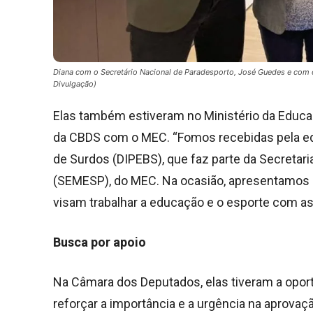
Diana com o Secretário Nacional de Paradesporto, José Guedes e com o
Divulgação)
Elas também estiveram no Ministério da Educa
da CBDS com o MEC. “Fomos recebidas pela equi
de Surdos (DIPEBS), que faz parte da Secretar
(SEMESP), do MEC. Na ocasião, apresentamos
visam trabalhar a educação e o esporte com as
Busca por apoio
Na Câmara dos Deputados, elas tiveram a opor
reforçar a importância e a urgência na aprovaç