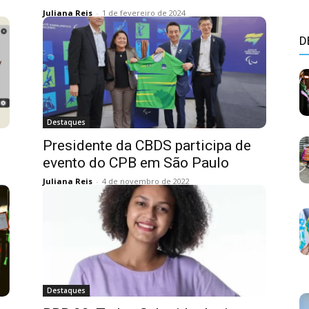
Juliana Reis
-
1 de fevereiro de 2024
D
Destaques
Presidente da CBDS participa de
evento do CPB em São Paulo
Juliana Reis
-
4 de novembro de 2022
Destaques