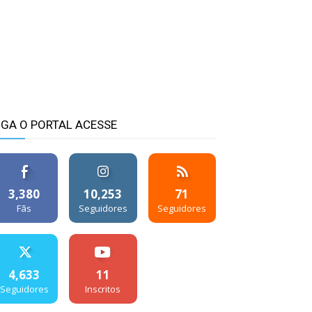
IGA O PORTAL ACESSE
3,380
10,253
71
Fãs
Seguidores
Seguidores
4,633
11
Seguidores
Inscritos