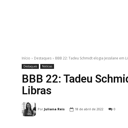
Início
Destaques
BBB 22: Tadeu Schmidt elogia Jessilane em L
Destaques
Notícias
BBB 22: Tadeu Schmid
Libras
Por
Juliana Reis
18 de abril de 2022
0