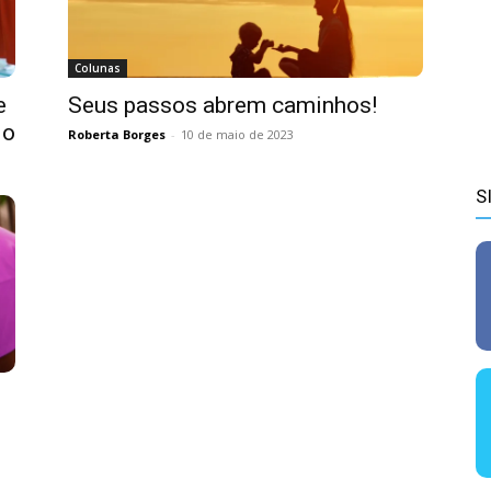
Colunas
e
Seus passos abrem caminhos!
 o
Roberta Borges
-
10 de maio de 2023
S