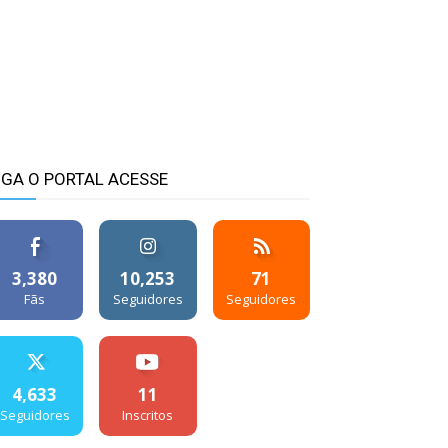
IGA O PORTAL ACESSE
3,380
10,253
71
Fãs
Seguidores
Seguidores
4,633
11
Seguidores
Inscritos